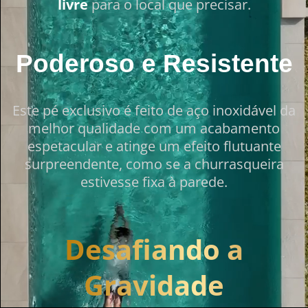
livre
para o local que precisar.
Poderoso e Resistente
Este pé exclusivo é feito de aço inoxidável da
melhor qualidade com um acabamento
espetacular e atinge um efeito flutuante
surpreendente, como se a churrasqueira
estivesse fixa à parede.
Desafiando a
Gravidade