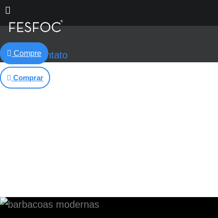
Pular
para
o
conteúdo
Compre
Contato
Comprar
Veja o vídeo