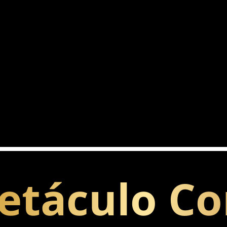
petáculo C
moveis exterior