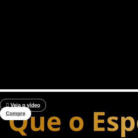
Veja o vídeo
Que o Es
Compre