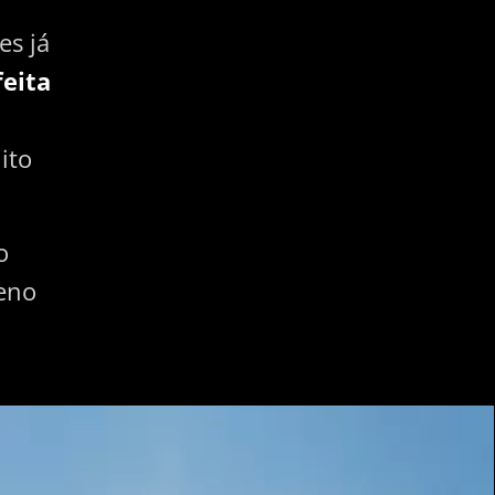
es já
feita
ito
o
eno