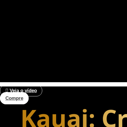
Veja o vídeo
Compre
Kauai: C