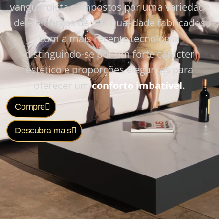
vanguardista compostos por uma variedade
de elementos de alta qualidade fabricados
com a mais recente tecnologia,
distinguindo-se por um forte carácter
estético e proporções elegantes para
oferecer um
conforto imbatível.
Compre
Descubra mais