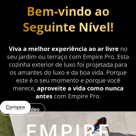
Bem-vindo ao
Cozinha exterior de luxo
Seguinte Nível!
Viva a melhor experiência ao ar livre
no
seu jardim ou terraço com Empire Pro. Esta
cozinha exterior de luxo foi projetada para
os amantes do luxo e da boa vida. Porque
este é o seu momento e porque você
merece,
aproveite a vida como nunca
antes
com Empire Pro.
Compre
Veja o vídeo
EMPIRE