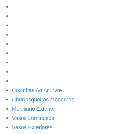
PT
US
ES
DE
IT
FR
RU
CH
UK
Cozinhas Ao Ar Livre
Churrasqueiras Modernas
Mobiliário Exterior
Vasos Luminosos
Vasos Exteriores