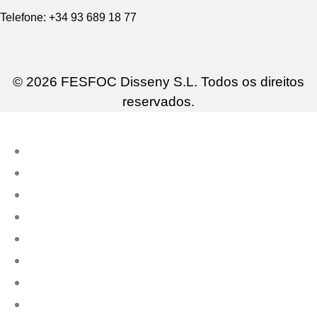
Telefone: +34 93 689 18 77
© 2026 FESFOC Disseny S.L. Todos os direitos
reservados.
Cozinhas Ao Ar Livre
Churrasqueiras Modernas
Mobiliário Exterior
Vasos Luminosos
Vasos Exteriores
Contate-nos
PT
US