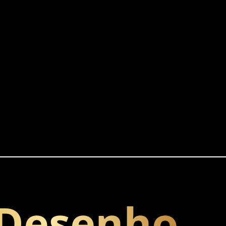
cozinha no quintal
 Desenho