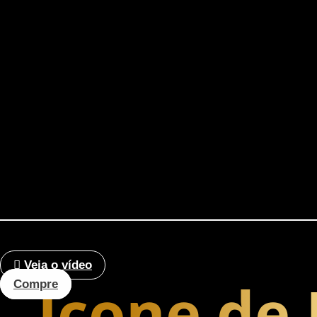
Veja o vídeo
Ícone de
Compre