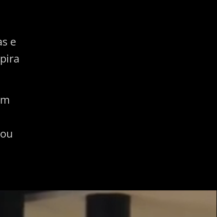
as e
pira
um
 ou