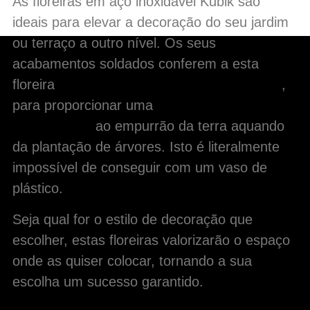
As floreiras em aço inoxidável Kubik são
ideais para elevar a decoração do seu jardim
ou terraço a outro nível. Os seus
acabamentos soldados conferem a esta
floreira
um nível de durabilidade superior
,
para proporcionar uma
resistência
excepcional
ao empurrão da terra aquando
da plantação de árvores. Isto é literalmente
impossível de conseguir com um vaso de
plástico.
Seja qual for o estilo de decoração que
escolher, estas floreiras valorizarão o espaço
onde as quiser colocar, tornando a sua
escolha um sucesso garantido.