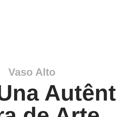
Vaso Alto
Una Autênt
a de Arte