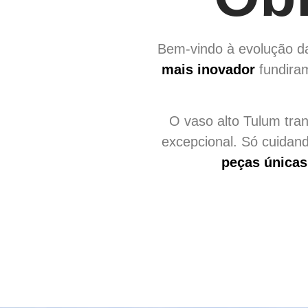
Bem-vindo à evolução das
mais inovador
fundiram
O vaso alto Tulum tra
excepcional. Só cuidan
peças única