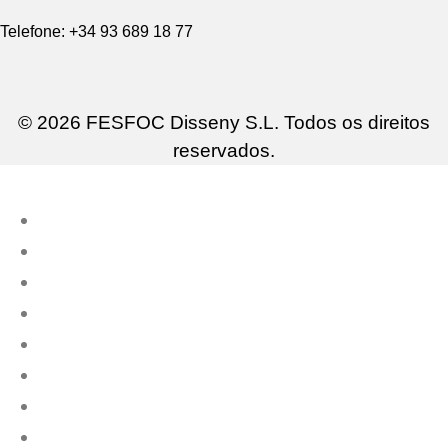
Telefone: +34 93 689 18 77
© 2026 FESFOC Disseny S.L. Todos os direitos
reservados.
Cozinhas Ao Ar Livre
Churrasqueiras Modernas
Mobiliário Exterior
Vasos Luminosos
Vasos Exteriores
Contate-nos
PT
US