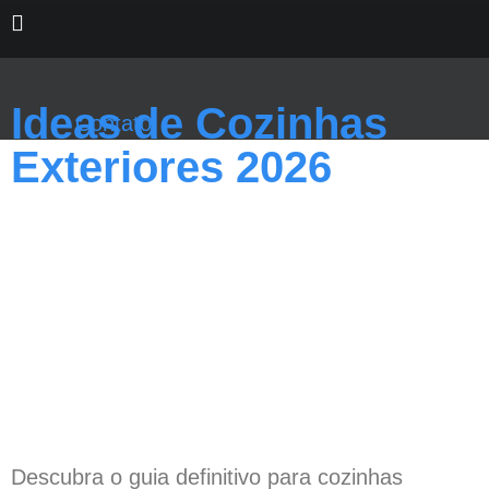
Pular
para
o
Ideas de Cozinhas
conteúdo
Contato
Exteriores 2026
Descubra o guia definitivo para cozinhas